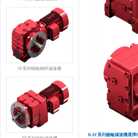
SF系列蝸輪蝸桿減速機
KAF系列齒輪減速機選擇B