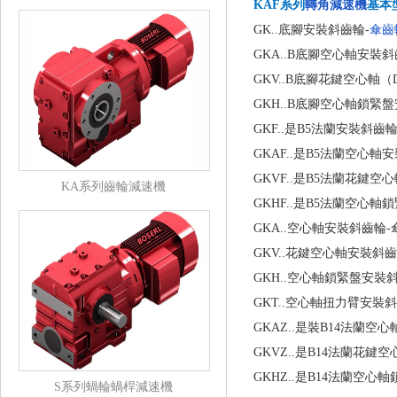
KAF系列
轉角減速機
基本
GK..底腳安裝斜齒輪-
傘齒
GKA..B底腳空心軸安裝
GKV..B底腳花鍵空心軸（
GKH..B底腳空心軸鎖緊
GKF..是B5法蘭安裝斜齒
GKAF..是B5法蘭空心
GKVF..是B5法蘭花鍵
KA系列齒輪減速機
GKHF..是B5法蘭空心
GKA..空心軸安裝斜齒輪
GKV..花鍵空心軸安裝斜
GKH..空心軸鎖緊盤安裝
GKT..空心軸扭力臂安裝
GKAZ..是裝B14法蘭
GKVZ..是B14法蘭花
GKHZ..是B14法蘭空
S系列蝸輪蝸桿減速機