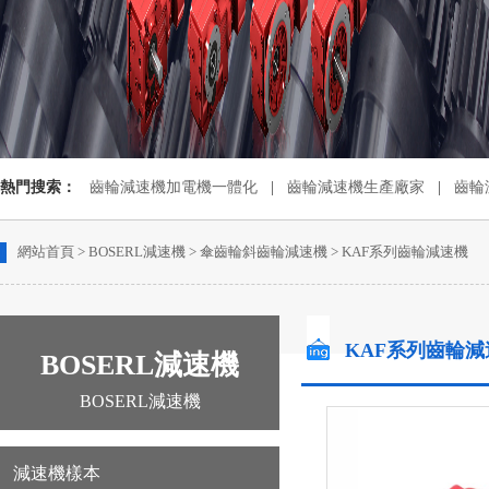
熱門搜索：
齒輪減速機加電機一體化
|
齒輪減速機生產廠家
|
齒輪
齒輪減速箱廠家
網站首頁
>
BOSERL減速機
>
傘齒輪斜齒輪減速機
>
KAF系列齒輪減速機
KAF系列齒輪
BOSERL減速機
BOSERL減速機
減速機樣本